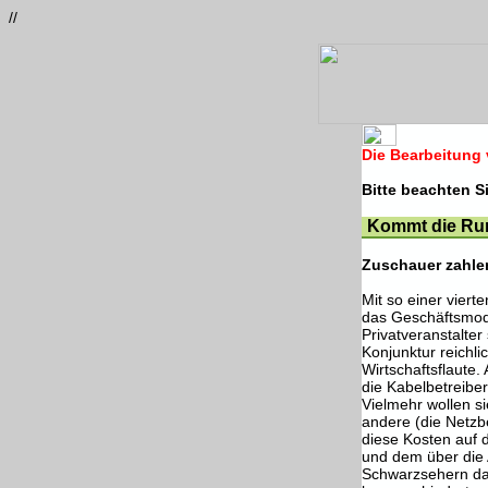
//
Die Bearbeitung
Bitte beachten S
Kommt die Ru
Zuschauer zahlen
Mit so einer viert
das Geschäftsmodel
Privatveranstalte
Konjunktur reichli
Wirtschaftsflaute
die Kabelbetreibe
Vielmehr wollen si
andere (die Netzb
diese Kosten auf 
und dem über die
Schwarzsehern da