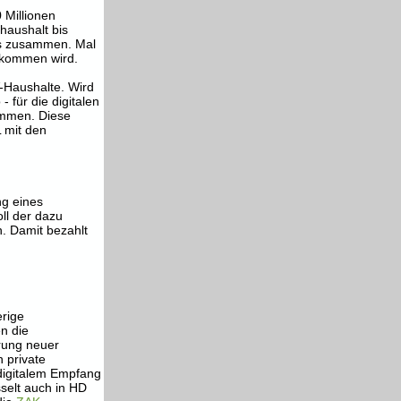
 Millionen
haushalt bis
as zusammen. Mal
 kommen wird.
-Haushalte. Wird
für die digitalen
ommen. Diese
 mit den
ng eines
oll der dazu
n. Damit bezahlt
erige
n die
rung neuer
n private
digitalem Empfang
selt auch in HD