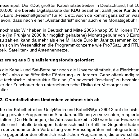
nexempel: Die KDG, größter Kabelnetzbetreiber in Deutschland, hat 10
00.000, die bereits Digitalpakete der KDG beziehen, zahlt jeder Kunden
15 Euro „Freischaltgebühr“ für RTL etc. Auch da kommt ganz schön w
von, dass nach einer „Anstandsfrist“ sicher auch eine Monatsgebühr
 nochmals: Wir haben in Deutschland Mitte 2006 knapp 35 Millionen TV
e (im Frühjahr 2006 für möglich gehaltene) Monatsgebühr von 3 Euro - 
zu zahlen, kann da mehr als eine Milliarde Euro im Jahr zusammen k
en sich im Wesentlichen die Programmkonzerne wie Pro7Sat1 und RTL
el-, Satelliten- und Antennennetze.
zierung aus Digitalisierungsfonds gefordert
 die Kabel- und Sat-Betreiber noch die Unverschämtheit, die Einrichtu
onds“ - also eine öffentliche Förderung - zu fordern. Ganz offenkundig s
e technische Infrastruktur für eine „Grundverschlüsselung“ zu bezahle
er der Zuschauer das unternehmerische Risiko der Versorger und
lter.
12: Grundsätzliches Umdenken zeichnet sich ab
be der Kabelbetreiber UnityMedia und KabelBW,ab 29013 auf die bish
ung privater Programme in Standardauflösung zu verzichten, reagierte
lten. „Die Hoffnungen, die Adressierbarkeit in SD werde zur Finanzie
er und -inhalte beitragen, haben sich nicht erfüllt. Im Gegenteil habe
n der zunehmenden Verbreitung von Fernsehgeräten mit integriertem 
le gegenüber den öffentlich-rechtlichen Programmen, die unverschlüs