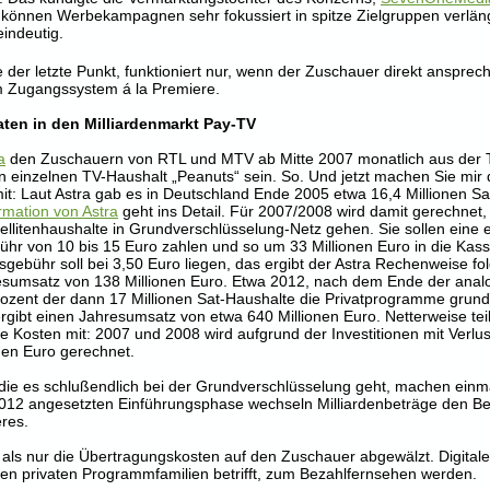
 können Werbekampagnen sehr fokussiert in spitze Zielgruppen verlän
eindeutig.
der letzte Punkt, funktioniert nur, wenn der Zuschauer direkt ansprech
m Zugangssystem á la Premiere.
vaten in den Milliardenmarkt Pay-TV
a
den Zuschauern von RTL und MTV ab Mitte 2007 monatlich aus der 
 einzelnen TV-Haushalt „Peanuts“ sein. So. Und jetzt machen Sie mir
it: Laut Astra gab es in Deutschland Ende 2005 etwa 16,4 Millionen Sat
rmation von Astra
geht ins Detail. Für 2007/2008 wird damit gerechnet,
ellitenhaushalte in Grundverschlüsselung-Netz gehen. Sie sollen eine 
ühr von 10 bis 15 Euro zahlen und so um 33 Millionen Euro in die Kas
sgebühr soll bei 3,50 Euro liegen, das ergibt der Astra Rechenweise fo
esumsatz von 138 Millionen Euro. Etwa 2012, nach dem Ende der anal
Prozent der dann 17 Millionen Sat-Haushalte die Privatprogramme grund
gibt einen Jahresumsatz von etwa 640 Millionen Euro. Netterweise teil
e Kosten mit: 2007 und 2008 wird aufgrund der Investitionen mit Verlus
nen Euro gerechnet.
e es schlußendlich bei der Grundverschlüsselung geht, machen einma
2012 angesetzten Einführungsphase wechseln Milliardenbeträge den Bes
eres.
 als nur die Übertragungskosten auf den Zuschauer abgewälzt. Digitale
ßen privaten Programmfamilien betrifft, zum Bezahlfernsehen werden.