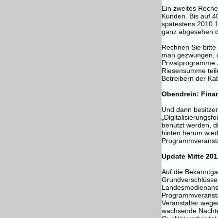
Ein zweites Reche
Kunden. Bis auf 4
spätestens 2010 
ganz abgesehen da
Rechnen Sie bitte
man gezwungen, di
Privatprogramme 
Riesensumme teil
Betreibern der Kab
Obendrein: Finan
Und dann besitzen
„Digitalisierungsf
benutzt werden, di
hinten herum wied
Programmveransta
Update Mitte 20
Auf die Bekanntga
Grundverschlüssel
Landesmedienansta
Programmveranstalt
Veranstalter wege
wachsende Nachtei