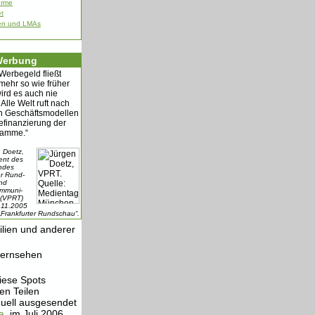
ürme
et
ien und LMAs
Werbung
Werbegeld fließt
 mehr so wie früher
ird es auch nie
 Alle Welt ruft nach
n Geschäftsmodellen
efinanzierung der
ramme.“
 Doetz,
ent des
ndes
er Rund-
nd
ommuni-
 (VPRT)
.11.2005
 „Frankfurter Rundschau“.
lien und anderer
Fernsehen
iese Spots
en Teilen
duell ausgesendet
a
, im Juli 2006