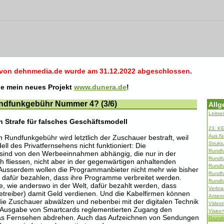
 von dehnmedia.de wurde am 31.12.2022 abgeschlossen.
ie mein neues Projekt
www.dunera.de
!
ndfunkgebühr Nummer 4? (3/6)
Allg
Leitsei
 Strafe für falsches Geschäftsmodell
23. KE
Aus fü
en Rundfunkgebühr wird letztlich der Zuschauer bestraft, weil
Strukt
l des Privatfernsehens nicht funktioniert: Die
Rundf
r sind von den Werbeeinnahmen abhängig, die nur in der
Rundf
ch fliessen, nicht aber in der gegenwärtigen anhaltenden
Rundf
. Ausserdem wollen die Programmanbieter nicht mehr wie bisher
Rundf
r dafür bezahlen, dass ihre Programme verbreitet werden.
Rundf
e, wie anderswo in der Welt, dafür bezahlt werden, dass
Verbra
etreiber) damit Geld verdienen. Und die Kabelfirmen können
Antenn
die Zuschauer abwälzen und nebenbei mit der digitalen Technik
Videot
 Ausgabe von Smartcards reglementierten Zugang den
Viseo
s Fernsehen abdrehen. Auch das Aufzeichnen von Sendungen
Grundv