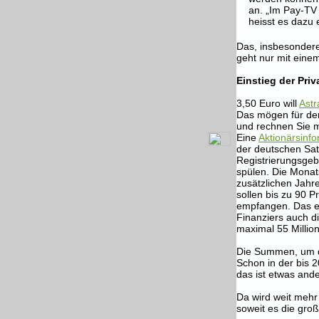
an. „Im Pay-TV
heisst es dazu 
Das, insbesondere 
geht nur mit eine
Einstieg der Pri
3,50 Euro will
Astr
Das mögen für den
und rechnen Sie m
Eine
Aktionärsinfo
der deutschen Sat
Registrierungsgeb
spülen. Die Monat
zusätzlichen Jahr
sollen bis zu 90 
empfangen. Das er
Finanziers auch di
maximal 55 Millio
Die Summen, um di
Schon in der bis 
das ist etwas and
Da wird weit mehr
soweit es die gro