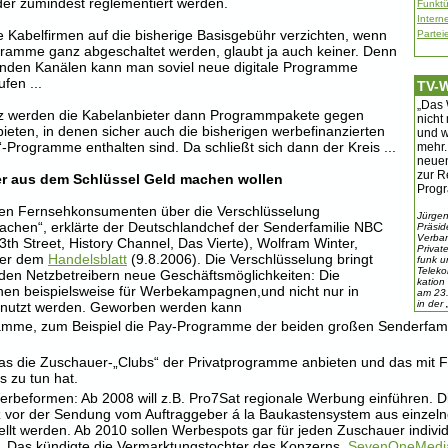
der zumindest reglementiert werden.
Funkt
Intern
e Kabelfirmen auf die bisherige Basisgebühr verzichten, wenn
Parte
ramme ganz abgeschaltet werden, glaubt ja auch keiner. Denn
enden Kanälen kann man soviel neue digitale Programme
fen ...
TV-
„Das 
z werden die Kabelanbieter dann Programmpakete gegen
nicht
eten, in denen sicher auch die bisherigen werbefinanzierten
und w
-Programme enthalten sind. Da schließt sich dann der Kreis ...
mehr.
neue
zur R
r aus dem Schlüssel Geld machen wollen
Prog
den Fernsehkonsumenten über die Verschlüsselung
Jürgen
achen“, erklärte der Deutschlandchef der Senderfamilie NBC
Präsid
Verba
13th Street, History Channel, Das Vierte), Wolfram Winter,
Privat
ber dem
Handelsblatt
(9.8.2006). Die Verschlüsselung bringt
funk u
Telek
en Netzbetreibern neue Geschäftsmöglichkeiten: Die
kation
en beispielsweise für Werbekampagnen,und nicht nur in
am 23
in der
enutzt werden. Geworben werden kann
amme, zum Beispiel die Pay-Programme der beiden großen Senderfami
das die Zuschauer-„Clubs“ der Privatprogramme anbieten und das mit 
s zu tun hat.
erbeformen: Ab 2008 will z.B. Pro7Sat regionale Werbung einführen. D
z vor der Sendung vom Auftraggeber á la Baukastensystem aus einzeln
lt werden. Ab 2010 sollen Werbespots gar für jeden Zuschauer indivi
 Das kündigte die Vermarktungstochter des Konzerns,
SevenOneMedi