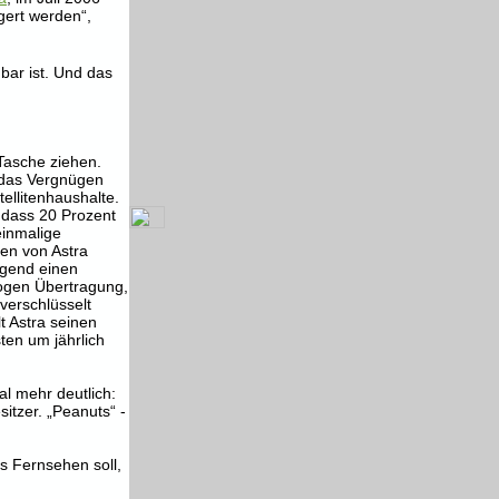
gert werden“,
bar ist. Und das
Tasche ziehen.
 das Vergnügen
ellitenhaushalte.
 dass 20 Prozent
einmalige
sen von Astra
lgend einen
ogen Übertragung,
verschlüsselt
t Astra seinen
ten um jährlich
l mehr deutlich:
itzer. „Peanuts“ -
s Fernsehen soll,