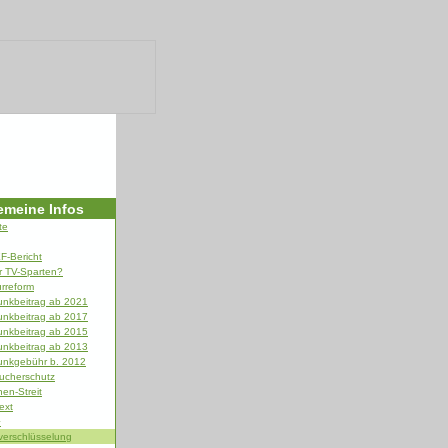
emeine Infos
te
F-Bericht
r TV-Sparten?
urreform
unkbeitrag ab 2021
unkbeitrag ab 2017
unkbeitrag ab 2015
unkbeitrag ab 2013
unkgebühr b. 2012
ucherschutz
en-Streit
ext
+
erschlüsselung