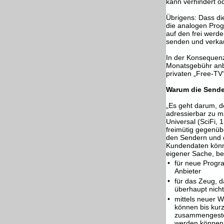
kann verhindert o
Übrigens: Dass di
die analogen Prog
auf den frei werd
senden und verkau
In der Konsequen
Monatsgebühr anbi
privaten „Free-TV“
Warum die Sende
„Es geht darum, 
adressierbar zu m
Universal (SciFi, 
freimütig gegenü
den Sendern und d
Kundendaten könn
eigener Sache, b
•
für neue Progr
Anbieter
•
für das Zeug, 
überhaupt nicht
•
mittels neuer W
können bis kur
zusammengestel
werden können.