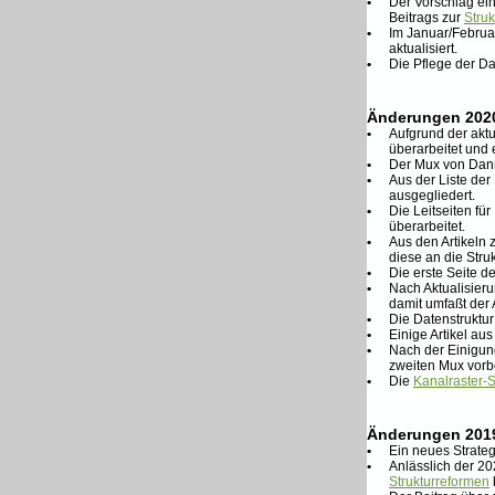
•
Der Vorschlag e
Beitrags zur
Struk
•
Im Januar/Februar
aktualisiert.
•
Die Pflege der D
Änderungen 202
•
Aufgrund der akt
überarbeitet und e
•
Der Mux von Danm
•
Aus der Liste de
ausgegliedert.
•
Die Leitseiten f
überarbeitet.
•
Aus den Artikeln
diese an die Str
•
Die erste Seite d
•
Nach Aktualisier
damit umfaßt der A
•
Die Datenstruktu
•
Einige Artikel a
•
Nach der Einigung
zweiten Mux vorbe
•
Die
Kanalraster-S
Änderungen 201
•
Ein neues Strateg
•
Anlässlich der 2
Strukturreformen