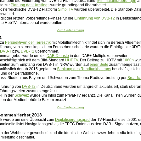
handeln die Einführung von DVB-T2 HD in Deutschland:
Minimalanforderungen
an
ite zur
Planung des Umstiegs
wurde grundlegend überarbeitet.
e österreichische DVB-T2 Plattform
SimpliTV
wurden überarbeitet. Die Standort-Da
rweitert.
 gilt der letzten Vorbereitungs-Phase für die
Einführung von DVB-T2
in Deutschland
e HbbTV international wurde entfernt.
Zum Seitenanfang
4
 zu
Perspektiven der Terrestrik
mit Mobilfunktechnik findet sich im Bereich Allgemei
ührung von stereoskopischem Fernsehen scheiterte wurden die Einträge zur 3D/Terr
DVB-T
bzw.
DVB-T2
übernommen.
rammangebot wurde um die
DAB-Dienste
in den DAB+-Multiplexen erweitert.
 beschäftigt sich mit dem Bild-Standard
UHDTV
. Der Beitrag zu HDTV mit
1080p
wurd
alseiten zum Empfang von DVB-T in NRW wurden auf
einer Seite
zusammengefasst
 anlässlich der ab 2015 geplanten
Senkung des Rundfunkbeitrags
beschäftigt sich
gung der Beitragshöhe.
l fasst Studien aus Bayern und Schweden zum Thema Radioverbreitung per
Broadca
inführung von
DVB-T2
in Deutschland wurden umfangreich aktualisiert, stark überar
inführungszielen zusammengefasst.
-T in der
Schweiz
wurde um Infos zum Privat-TV ergänzt. Die Kanallisten wurden du
aben der Medienbehörde Bakom ersetzt.
Zum Seitenanfang
Sommer/Herbst 2013
tik wurde um eine Übersicht zum
Digitalisierungsgrad
der TV-Haushalte seit 2001 e
ankseite listet Navigationsgeräte, die TPEG-Daten aus dem DAB+-Signal nutzen, 
en der Webhoster gewechselt und die identische Website www.dehnmedia.info einge
Umleitung geschaltet.