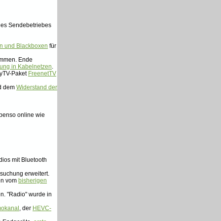
des Sendebetriebes
n und Blackboxen
für
sammen. Ende
rung in Kabelnetzen
.
ayTV-Paket
FreenetTV
nd dem
Widerstand der
ebenso online wie
ios mit Bluetooth
suchung erweitert.
den vom
bisherigen
n. "Radio" wurde in
okanal
, der
HEVC-