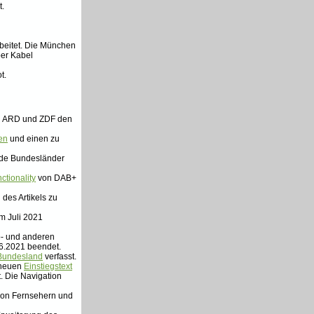
t.
rbeitet. Die München
er Kabel
t.
 ARD und ZDF den
en
und einen zu
ide Bundesländer
tionality
von DAB+
des Artikels zu
m Juli 2021
o- und anderen
6.2021 beendet.
Bundesland
verfasst.
 neuen
Einstiegstext
t. Die Navigation
on Fernsehern und