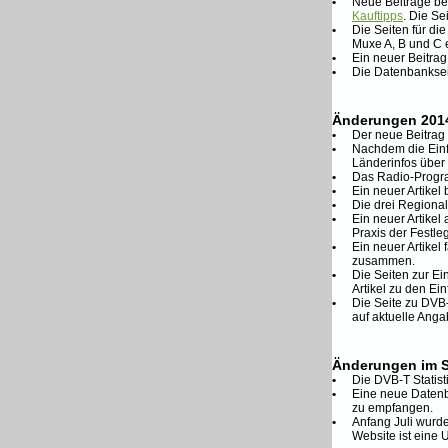
•
Neue Beiträge be
Kauftipps
. Die Se
•
Die Seiten für di
Muxe A, B und C e
•
Ein neuer Beitrag
•
Die Datenbankseit
Änderungen 201
•
Der neue Beitrag
•
Nachdem die Einf
Länderinfos über
•
Das Radio-Prog
•
Ein neuer Artikel
•
Die drei Region
•
Ein neuer Artikel
Praxis der Festle
•
Ein neuer Artike
zusammen.
•
Die Seiten zur E
Artikel zu den E
•
Die Seite zu DVB
auf aktuelle Ang
Änderungen im 
•
Die DVB-T Statis
•
Eine neue Datenb
zu empfangen.
•
Anfang Juli wurd
Website ist eine 